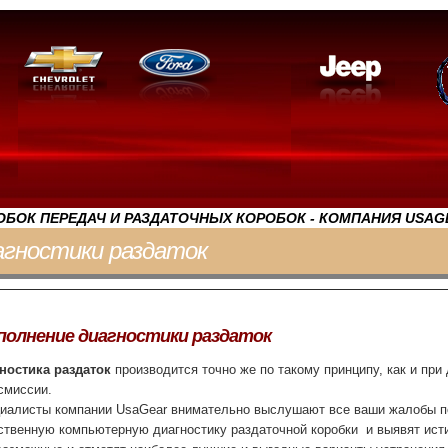
БОК ПЕРЕДАЧ И РАЗДАТОЧНЫХ КОРОБОК - КОМПАНИЯ USAG
агностики раздаток
олнение диагностики раздаток
ностика раздаток
производится точно же по такому принципу, как и при
смиссии.
иалисты компании UsaGear внимательно выслушают все ваши жалобы по
ственную компьютерную диагностику раздаточной коробки и выявят ист