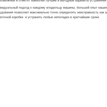
возможные и отметят наиболее лучшие и выгодные варианты устранения
видуальный подход к каждому владельцу машины, большой опыт наших 
удования позволяет максимально точно определить неисправность как ав
аточной коробки и устранить любые неполадки в кратчайшие сроки.