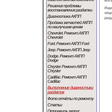
все 
Решение проблемы
Инди
восстановления раздатки
обор
Диагностика АКПП
разд
Продажа запчастей АКПП
по наилучшим ценам
Chevrolet. Ремонт АКПП
Chevrolet
Ford. Ремонт АКПП Ford
Jeep. Ремонт АКПП Jeep
Dodge. Ремонт АКПП
Dodge
Chrysler. Ремонт АКПП
Chrysler
Cadillac. Ремонт АКПП
Cadillac
Выполнение диагностики
раздаток
Фото отчёты по ремонту
Статьи
Отправить запрос