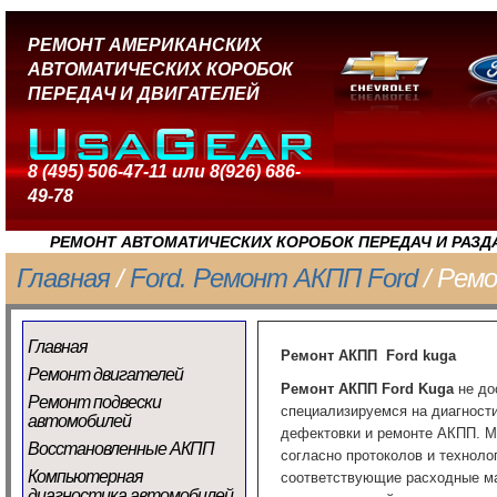
РЕМОНТ АМЕРИКАНСКИХ
АВТОМАТИЧЕСКИХ КОРОБОК
ПЕРЕДАЧ И ДВИГАТЕЛЕЙ
8 (495) 506-47-11 или 8(926) 686-
49-78
РЕМОНТ АВТОМАТИЧЕСКИХ КОРОБОК ПЕРЕДАЧ И РАЗД
Главная
/
Ford. Ремонт АКПП Ford
/ Рем
Главная
Ремонт АКПП Ford kuga
Ремонт двигателей
Ремонт АКПП
Ford K
uga
не до
Ремонт подвески
специализируемся на диагност
автомобилей
дефектовки и ремонте АКПП. М
Восстановленные АКПП
согласно протоколов и техноло
Компьютерная
соответствующие расходные ма
диагностика автомобилей