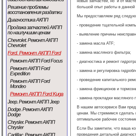
новых запчастей, но и от маст
Решение проблемы
большой опыт работы в данной
восстановления раздатки
Мы предоставляем ряд следую
Диагностика АКПП
- проведение тщательной комп
Продажа запчастей АКПП
по наилучшим ценам
- выявление при
Chevrolet. Ремонт АКПП
- замена масла ATF;
Chevrolet
Ford. Ремонт АКПП Ford
- замена масляного фильтра;
Ремонт АКПП Ford Focus
- диагностика и ремонт гидрот
Ремонт АКПП Ford
- замена и регулировка гидробл
Expedition
- проведение капитального ре
Ремонт АКПП Ford
Mondeo
- замена фрикционов и тормозн
Ремонт АКПП Ford Kuga
- замена прокладки масляного 
Jeep. Ремонт АКПП Jeep
В нашем автосервисе Вам пред
Dodge. Ремонт АКПП
ценам. Мы стремимся сделать 
Dodge
оптимальное рабочее состояни
Chrysler. Ремонт АКПП
Chrysler
Если Вы заметили, что ваша ко
проведения детальной диагнос
Cadillac. Ремонт АКПП